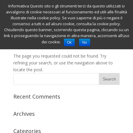
Informativa Questo sito o gli strumenti terzi da questo utilizzati si
avvalgono di cookie necessari al funzionamento ed utili alle finalità
illustrate nella cookie policy. Se vuoi saperne di più o negare il
consenso a tutti o ad alcuni cookie, consulta la cookie policy.
Chiudendo questo banner, scorrendo questa pagina, cliccando su un
link o proseguendo la navigazione in altra maniera, acconsenti all’uso
No Results Found
dei cookie.
Ok
No
The page you requested could not be found. Try
refining your search, or use the navigation above to
locate the post.
Recent Comments
Archives
Categories