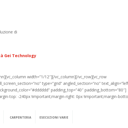
duzione di
tà Gei Technology
umn][vc_column width=”1/12″][/vc_column][/vc_row][vc_row
_screen_section=”no” type=”grid” angled_section=”no” text_align=”lef
ackground_color=”#dddddd” padding_top=”40″ padding_bottom=”80″]
in-top: -240px !important;margin-right: 0px !important;margin-bott
CARPENTERIA
ESECUZIONI VARIE