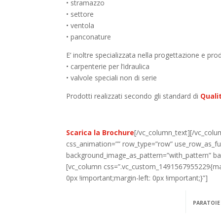
• stramazzo
• settore
• ventola
• panconature
E’ inoltre specializzata nella progettazione e pro
• carpenterie per l’idraulica
• valvole speciali non di serie
Prodotti realizzati secondo gli standard di
Quali
Scarica la Brochure
[/vc_column_text][/vc_col
css_animation=”” row_type=”row” use_row_as_full
background_image_as_pattern=”with_pattern” b
[vc_column css=”.vc_custom_1491567955229{marg
0px !important;margin-left: 0px !important;}”]
PARATOIE