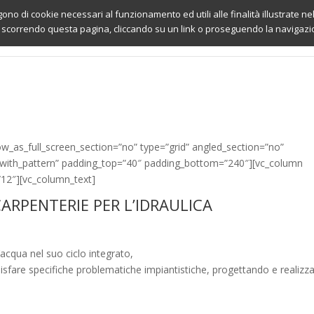
gono di cookie necessari al funzionamento ed utili alle finalità illustrate n
 scorrendo questa pagina, cliccando su un link o proseguendo la navigazion
w_as_full_screen_section=”no” type=”grid” angled_section=”no”
=”with_pattern” padding_top=”40″ padding_bottom=”240″][vc_column
/12″][vc_column_text]
CARPENTERIE PER L’IDRAULICA
’acqua nel suo ciclo integrato,
oddisfare specifiche problematiche impiantistiche, progettando e realiz