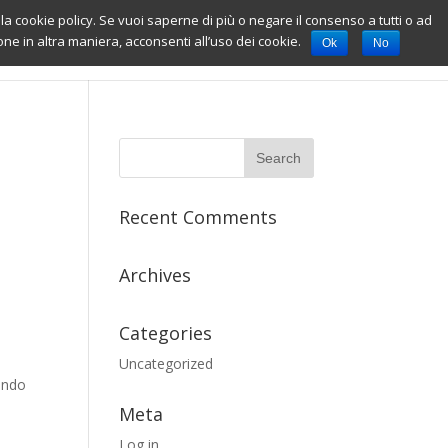
ella cookie policy. Se vuoi saperne di più o negare il consenso a tutti o ad
HOME PAGE
WORKS
CONTACT
e in altra maniera, acconsenti all’uso dei cookie.
Ok
No
Recent Comments
Archives
Categories
Uncategorized
zando
Meta
Log in