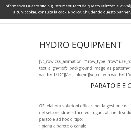
Informativa Questo sito o gli strumenti terzi da questo utilizzati si avval
alcuni cookie, consulta la cookie policy. Chiudendo questo banner,
HYDRO EQUIPMENT
[vc_row css_animation=”” row_type=”row” use_ro
text_align=”left” background_image_as_pattern
width=”1/12″][/vc_column][vc_column width=”10
PARATOIE E 
GEI elabora soluzioni efficaci per la gestione dell
nel settore idroelettrico ed irriguo, al fine di s
paratoie ad hoc di tipo:
• piana a parete o canale