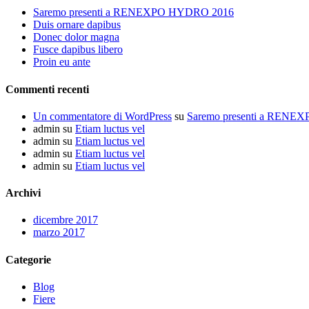
Saremo presenti a RENEXPO HYDRO 2016
Duis ornare dapibus
Donec dolor magna
Fusce dapibus libero
Proin eu ante
Commenti recenti
Un commentatore di WordPress
su
Saremo presenti a REN
admin
su
Etiam luctus vel
admin
su
Etiam luctus vel
admin
su
Etiam luctus vel
admin
su
Etiam luctus vel
Archivi
dicembre 2017
marzo 2017
Categorie
Blog
Fiere