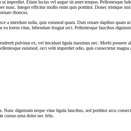
 ut imperdiet. Etiam luctus vel augue sit amet tempus. Pellentesque habi
r nunc. Integer efficitur mollis enim quis porttitor. Donec tristique ni
 ornare rhoncus.
usce a interdum nulla, quis euismod quam. Duis ornare dapibus quam ut
titor eu lorem vitae, bibendum feugiat orci. Pellentesque faucibus digniss
drerit pulvinar ex, vel tincidunt ligula maximus nec. Morbi posuere aliqu
 pellentesque euismod, orci velit imperdiet odio, quis consectetur magna
ta. Nunc dignissim neque vitae ligula faucibus, sed porttitor arcu conse
in cursus urna dolor nec felis.