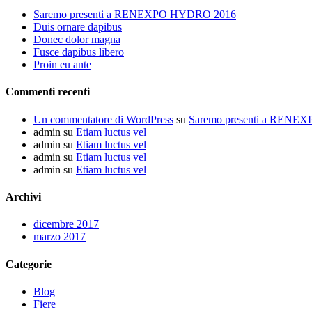
Saremo presenti a RENEXPO HYDRO 2016
Duis ornare dapibus
Donec dolor magna
Fusce dapibus libero
Proin eu ante
Commenti recenti
Un commentatore di WordPress
su
Saremo presenti a REN
admin
su
Etiam luctus vel
admin
su
Etiam luctus vel
admin
su
Etiam luctus vel
admin
su
Etiam luctus vel
Archivi
dicembre 2017
marzo 2017
Categorie
Blog
Fiere