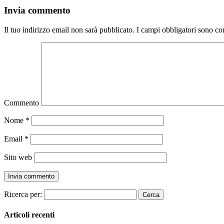
Invia commento
Il tuo indirizzo email non sarà pubblicato.
I campi obbligatori sono co
Commento
Nome
*
Email
*
Sito web
Ricerca per:
Articoli recenti