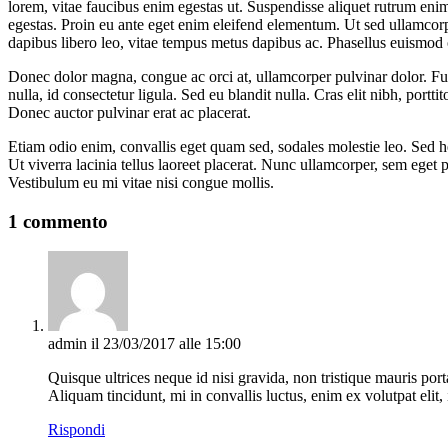
lorem, vitae faucibus enim egestas ut. Suspendisse aliquet rutrum enim
egestas. Proin eu ante eget enim eleifend elementum. Ut sed ullamcorpe
dapibus libero leo, vitae tempus metus dapibus ac. Phasellus euismod
Donec dolor magna, congue ac orci at, ullamcorper pulvinar dolor. F
nulla, id consectetur ligula. Sed eu blandit nulla. Cras elit nibh, port
Donec auctor pulvinar erat ac placerat.
Etiam odio enim, convallis eget quam sed, sodales molestie leo. Sed hen
Ut viverra lacinia tellus laoreet placerat. Nunc ullamcorper, sem eget
Vestibulum eu mi vitae nisi congue mollis.
1 commento
admin
il 23/03/2017 alle 15:00
Quisque ultrices neque id nisi gravida, non tristique mauris por
Aliquam tincidunt, mi in convallis luctus, enim ex volutpat elit, 
Rispondi