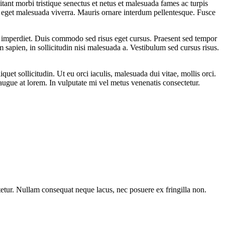
tant morbi tristique senectus et netus et malesuada fames ac turpis
sl eget malesuada viverra. Mauris ornare interdum pellentesque. Fusce
 imperdiet. Duis commodo sed risus eget cursus. Praesent sed tempor
im sapien, in sollicitudin nisi malesuada a. Vestibulum sed cursus risus.
et sollicitudin. Ut eu orci iaculis, malesuada dui vitae, mollis orci.
 augue at lorem. In vulputate mi vel metus venenatis consectetur.
ctetur. Nullam consequat neque lacus, nec posuere ex fringilla non.