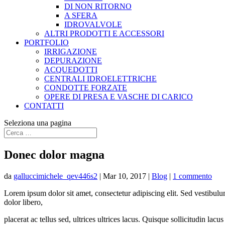
DI NON RITORNO
A SFERA
IDROVALVOLE
ALTRI PRODOTTI E ACCESSORI
PORTFOLIO
IRRIGAZIONE
DEPURAZIONE
ACQUEDOTTI
CENTRALI IDROELETTRICHE
CONDOTTE FORZATE
OPERE DI PRESA E VASCHE DI CARICO
CONTATTI
Seleziona una pagina
Donec dolor magna
da
galluccimichele_qev446s2
|
Mar 10, 2017
|
Blog
|
1 commento
Lorem ipsum dolor sit amet, consectetur adipiscing elit. Sed vestibulum
dolor libero,
placerat ac tellus sed, ultrices ultrices lacus. Quisque sollicitudin la