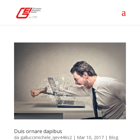
Duis ornare dapibus
da
galluccimichele_qev446s2
|
Mar 10, 2017
|
Blog