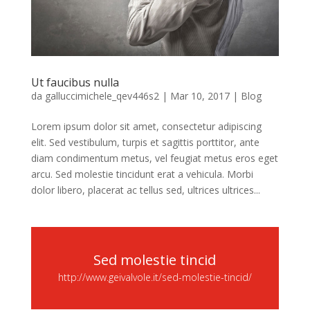
Ut faucibus nulla
da
galluccimichele_qev446s2
|
Mar 10, 2017
|
Blog
Lorem ipsum dolor sit amet, consectetur adipiscing
elit. Sed vestibulum, turpis et sagittis porttitor, ante
diam condimentum metus, vel feugiat metus eros eget
arcu. Sed molestie tincidunt erat a vehicula. Morbi
dolor libero, placerat ac tellus sed, ultrices ultrices...
Sed molestie tincid
http://www.geivalvole.it/sed-molestie-tincid/