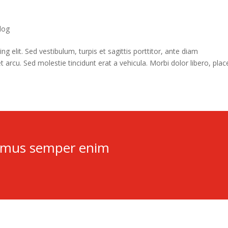
log
g elit. Sed vestibulum, turpis et sagittis porttitor, ante diam
rcu. Sed molestie tincidunt erat a vehicula. Morbi dolor libero, plac
amus semper enim