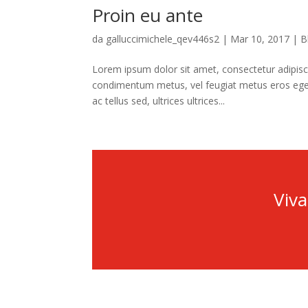
Proin eu ante
da
galluccimichele_qev446s2
|
Mar 10, 2017
|
B
Lorem ipsum dolor sit amet, consectetur adipiscin
condimentum metus, vel feugiat metus eros eget a
ac tellus sed, ultrices ultrices...
Viv