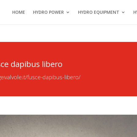
HOME
HYDRO POWER
HYDRO EQUIPMENT
H
ce dapibus libero
eivalvole.it/fusce-dapibus-libero/