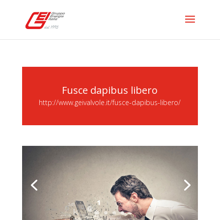
Fusce dapibus libero
http://www.geivalvole.it/fusce-dapibus-libero/