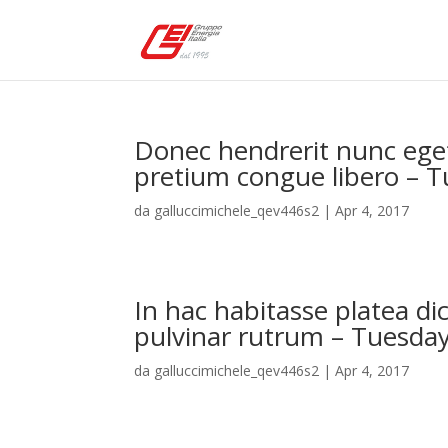
Donec hendrerit nunc ege
pretium congue libero – 
da
galluccimichele_qev446s2
|
Apr 4, 2017
In hac habitasse platea d
pulvinar rutrum – Tuesda
da
galluccimichele_qev446s2
|
Apr 4, 2017