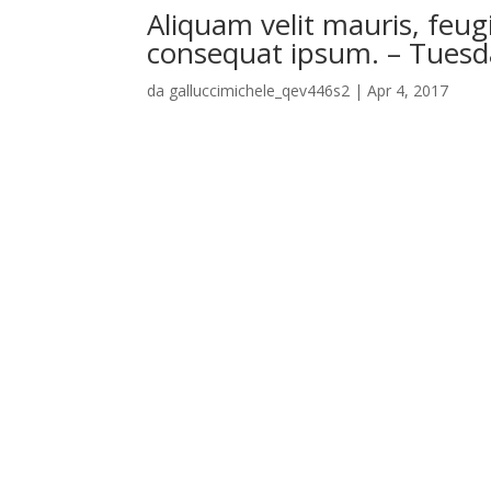
Aliquam velit mauris, feugi
consequat ipsum. – Tuesd
da
galluccimichele_qev446s2
|
Apr 4, 2017